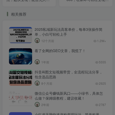
播小铃铛，快速省时间
小红书商单赛道，互动率超
级高！
相关推荐
2025私域新玩法高客单价，每单3张操作简
单，小白可轻松上手
12个月前
1.2W+
看了全网的GEO文章，我慌了！
1年前
5555
抖音AI图文短视频带货，全流程玩法分享，
包含选品思路
8个月前
2925
微信公众号赚钱新风口——小绿书，具体怎
么做？保姆级教程，建议收藏！
2年前
2787
小红书无脑快速涨粉变现玩法，简单粗暴