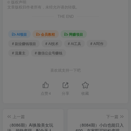
©
版权声明
文章版权归作者所有，未经允许请勿转载。
THE END
AI项目
会员教程
网赚项目
# 副业赚钱项目
# AI技术
# AI工具
# AI写作
# 流量主
# 微信公众号赚钱
喜欢就支持一下吧
点赞
4
分享
收藏
上一篇
下一篇
（8086期）AI换脸美女玩
（8084期）小白也能日入
法，超快变现，配合无人直
600，在家即可轻松变现，