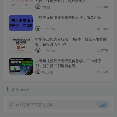
么做？保姆级教程，建议收藏！
2年前
2788
小红书无脑快速涨粉变现玩法，简单粗暴
11个月前
2782
拼多多虚拟类目玩法，0成本，机器人发货回
复，轻松月入1-3W
11个月前
2775
抖音短视频带货高级混剪教学，99%过原
创，新手做二创混剪必看
9个月前
2743
评论
抢沙发
欢迎您留下宝贵的见解！
提交