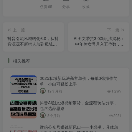
点赞
65
分享
收藏
上一篇
下一篇
抖音引流私域转化6.0，从抖
AI图文带货3.0新玩法揭秘：
音源源不断把人加到私域，
中年美女号月入五位数，全
让加到私域的粉丝买单，成
AI创作，可多账号矩阵
就你的爆款生意
相关推荐
2025私域新玩法高客单价，每单3张操作简
单，小白可轻松上手
12个月前
1.2W+
抖音AI图文短视频带货，全流程玩法分享，
包含选品思路
8个月前
2931
微信公众号赚钱新风口——小绿书，具体怎