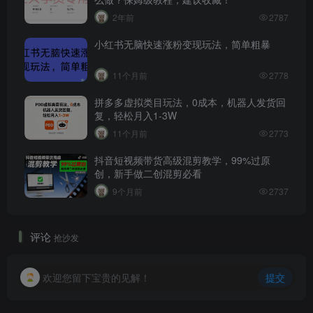
2年前
2787
小红书无脑快速涨粉变现玩法，简单粗暴
11个月前
2778
拼多多虚拟类目玩法，0成本，机器人发货回
复，轻松月入1-3W
11个月前
2773
抖音短视频带货高级混剪教学，99%过原
创，新手做二创混剪必看
9个月前
2737
评论
抢沙发
欢迎您留下宝贵的见解！
提交