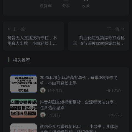
点赞
60
分享
收藏
上一篇
下一篇
抖音无人直播技巧专栏，不
商业化短视频爆款打造秘
用真人出境，小白轻松上手
籍：9节课教你掌握爆款短视
（27节）
频底层逻辑，轻松实现流量
变现！
相关推荐
2025私域新玩法高客单价，每单3张操作简
单，小白可轻松上手
12个月前
1.2W+
抖音AI图文短视频带货，全流程玩法分享，
包含选品思路
8个月前
2926
微信公众号赚钱新风口——小绿书，具体怎
么做？保姆级教程，建议收藏！