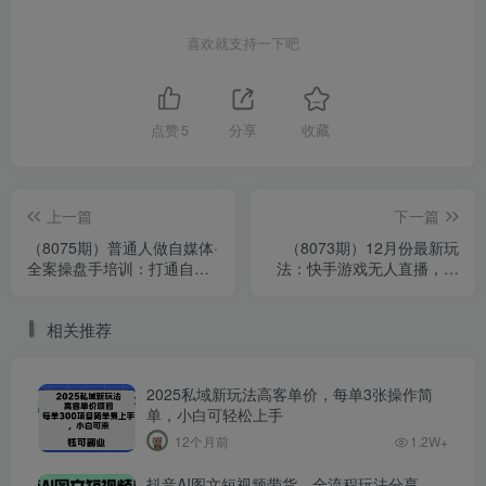
喜欢就支持一下吧
点赞
5
分享
收藏
上一篇
下一篇
（8075期）普通人做自媒体·
（8073期）12月份最新玩
全案操盘手培训：打通自然
法：快手游戏无人直播，操
流量 成为想象级IP
作简单，轻松月入10W+
相关推荐
2025私域新玩法高客单价，每单3张操作简
单，小白可轻松上手
12个月前
1.2W+
抖音AI图文短视频带货，全流程玩法分享，