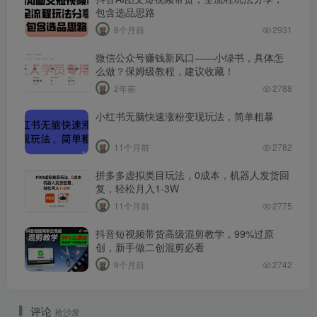
包含选品思路
8个月前
2931
微信公众号赚钱新风口——小绿书，具体怎
么做？保姆级教程，建议收藏！
2年前
2788
小红书无脑快速涨粉变现玩法，简单粗暴
11个月前
2782
拼多多虚拟类目玩法，0成本，机器人发货回
复，轻松月入1-3W
11个月前
2775
抖音短视频带货高级混剪教学，99%过原
创，新手做二创混剪必看
9个月前
2742
评论
抢沙发