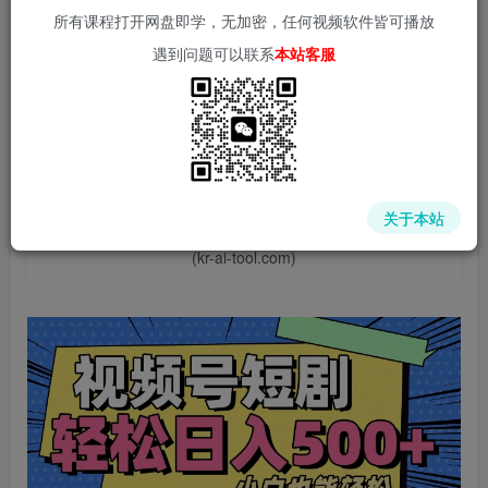
所有课程打开网盘即学，无加密，任何视频软件皆可播放
遇到问题可以联系
本站客服
📌 1000➕互联网副业项目教程，更多网赚项目，点击以下
链接进入本站首页：
中赚网 - 分享各大收费VIP网赚项目和创业教程 - 狂人资源
关于本站
网
(kr-ai-tool.com)