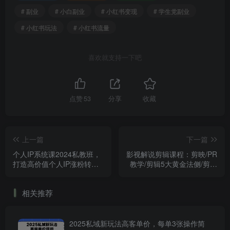
# 副业
# 小白副业
# 小红书变现
# 学生党副业
# 小红书玩法
# 小红书流量
喜欢就支持一下吧
点赞
53
分享
收藏
上一篇
下一篇
个人IP系统课2024私教班，
影视解说剪辑课程：剪映/PR
打造高价值个人IP涨粉转化
教学/剪辑5大黄金法侧/剪辑
变现闭环
禁区与爆雷点/等等
相关推荐
2025私域新玩法高客单价，每单3张操作简