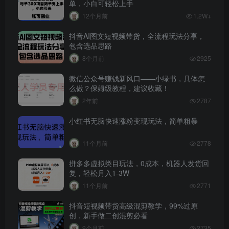
单，小白可轻松上手
12个月前
1.2W+
抖音AI图文短视频带货，全流程玩法分享，
包含选品思路
8个月前
2925
微信公众号赚钱新风口——小绿书，具体怎
么做？保姆级教程，建议收藏！
2年前
2787
小红书无脑快速涨粉变现玩法，简单粗暴
11个月前
2778
拼多多虚拟类目玩法，0成本，机器人发货回
复，轻松月入1-3W
11个月前
2771
抖音短视频带货高级混剪教学，99%过原
创，新手做二创混剪必看
9个月前
2735