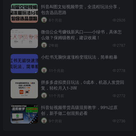
抖音AI图文短视频带货，全流程玩法分享，
包含选品思路
8个月前
2926
微信公众号赚钱新风口——小绿书，具体怎
么做？保姆级教程，建议收藏！
2年前
2787
小红书无脑快速涨粉变现玩法，简单粗暴
11个月前
2778
拼多多虚拟类目玩法，0成本，机器人发货回
复，轻松月入1-3W
11个月前
2772
抖音短视频带货高级混剪教学，99%过原
创，新手做二创混剪必看
9个月前
2736