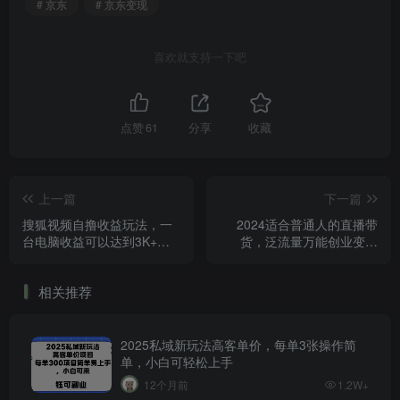
# 京东
# 京东变现
喜欢就支持一下吧
点赞
61
分享
收藏
上一篇
下一篇
搜狐视频自撸收益玩法，一
2024适合普通人的直播带
台电脑收益可以达到3K+，
货，泛流量万能创业变现
可矩阵，收益更高【揭秘】
法，上手快、落地快、起号
快、变现快(更新8月)
相关推荐
2025私域新玩法高客单价，每单3张操作简
单，小白可轻松上手
12个月前
1.2W+