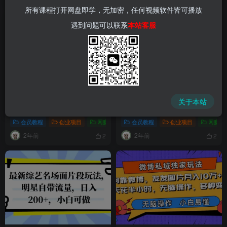
所有课程打开网盘即学，无加密，任何视频软件皆可播放
遇到问题可以联系
本站客服
（8202期）微信视频号小白赚
（8199期）AI助力，流量密码
关于本站
钱攻略：仅一部手机，可以一
揭秘：10分钟创作解说书单号
周收益3800+（附赠820G素
视频，单日收益300+！
会员教程
创业项目
网赚项目
会员教程
新媒体项目
创业项目
短视频运营
网赚项
材）
2年前
2年前
2
2