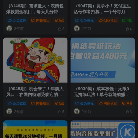
（8148期）需求量大：表情包
（9047期）竞争小！支付宝生
爆款掘金项目，每天几分钟，
活号作者招募，一个号每月
可多平台变现，日入500无上
2600，批量去做，一个人也轻
会员教程
网赚项目
新媒体项目
会员教程
网赚项目
创业项目
网赚项
限
松1w+
2年前
2年前
3
4
（9045期）机会来了！年前大
（9039期）成本极低：无限0
风口：在国内特别受欢迎的项
元撸纸玩法！单号就能躺赚收
目！单人日入2000，团队日入
益4480
会员教程
网赚项目
新媒体项目
会员教程
网赚项目
网赚项目
网赚项
20000+
2年前
2年前
5
3