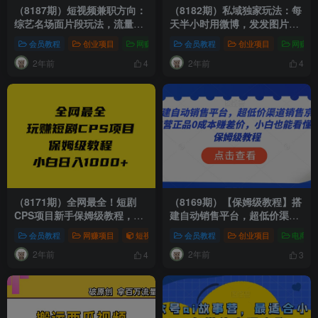
（8187期）短视频兼职方向：
（8182期）私域独家玩法：每
综艺名场面片段玩法，流量
天半小时用微博，发发图片月
大，容易爆，日入200+，适合
入10万+，‌简单无脑操作快上
会员教程
创业项目
网赚项目
会员教程
新媒体项目
创业项目
爆粉引流项目
网赚项
新手
手
2年前
2年前
4
4
（8171期）全网最全！短剧
（8169期）【保姆级教程】搭
CPS项目新手保姆级教程，日
建自动销售平台，超低价渠道
入1000+，适合当副业
销售京东自营正品0成本赚差
会员教程
网赚项目
短视频运营
会员教程
网赚项目
创业项目
电商教
价，快来试试吧!
2年前
2年前
4
3