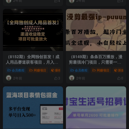
2年前
2年前
4
3
（8152期）全网独创首发！成
（8149期）条条百万播放，漫
人用品赛道获客项目，月入
剪最强冷门项目，只需要一部
10w收益稳定
手机，小白也能轻松学会！
会员教程
网赚项目
爆粉引流项目
会员教程
网赚项目
网赚项目
新媒体
2年前
2年前
3
0