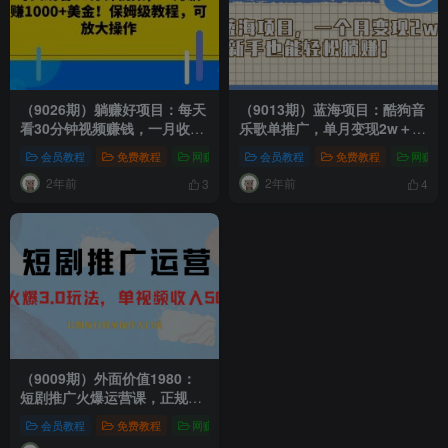
（9026期）躺赚好项目：每天
（9013期）蓝海项目：酷狗音
看30分钟视频赚钱，一月收入
乐歌单推广，单月变现2w＋，
1000+美金！附保姆级教程
新手也能轻松躺赚！
会员教程
免费教程
网赚项目
会员教程
网赚项目
免费教程
网赚项
2年前
2年前
3
4
（9009期）外面价值1980：
短剧推广火爆运营课，正规起
号，单作品收入5000+
会员教程
免费教程
网赚项目
短视频运营
网赚项目