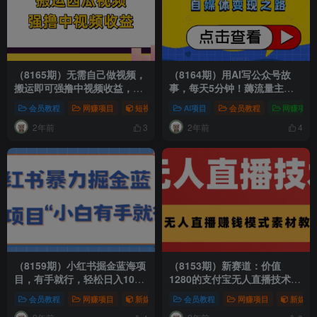
（8165期）无需自己做视频，
（8164期）用AI写公众号故
搬运即可强撸中视频收益，日
事，每天5分钟！薅流量主羊
赚600+，魔法过原创，百万流
毛！
会员教程
网赚项目
短视频运营
AI项目
网赚项目
会员教程
网赚项目
量不是梦！
2年前
2年前
3
4
（8159期）小红书掘金蓝海项
（8153期）新赛道：价值
目，有手就行，轻松日入1000
1280的支付宝无人直播技术
无上限（附新引流方法，违规
+素材 花半小时就能学会
会员教程
网赚项目
新媒体项目
会员教程
网赚项目
网赚项目
新媒体
少）