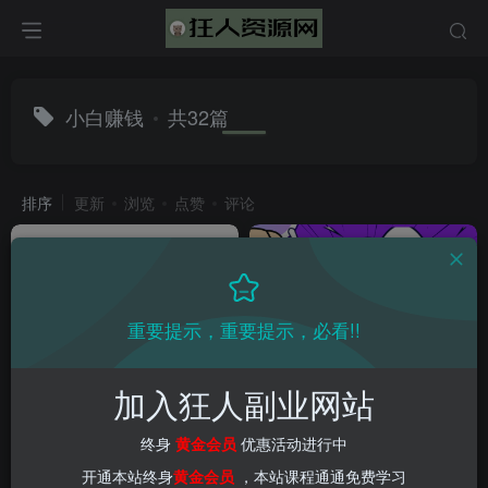
小白赚钱
共32篇
排序
更新
浏览
点赞
评论
重要提示，重要提示，必看!!
加入狂人副业网站
2025最新网盘自撸拉新，全自
（8277期）分享1个成本的信
动运行，无需人工，日入4张
息差赚钱项目，只需要是私信
终身
黄金会员
优惠活动进行中
+，小白可玩
就有收益，1单至少50+
会员教程
创业项目
网赚项目
会员教程
新媒体项目
网赚项目
爆粉引流项目
新媒体
开通本站终身
黄金会员
，本站课程通通免费学习
11个月前
2年前
10
5