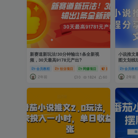
新赛道新玩法!30分钟输出1条全新视
小说推文
频，30天最高9178元产出?
图文划线
会员教程
创业项目
网赚项目
新媒体项目
会员教
短
2年前
2年前
0
1824
60