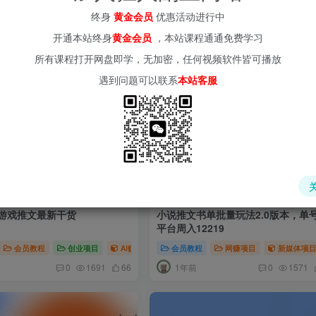
槛低非常适合新手
听话照做即可
终身
黄金会员
优惠活动进行中
程
粉引流项目
创业项目
短视频运营
网赚项目
新媒体项目
AI项目
短视频运营
会员教程
私域变现项目
网赚项目
开通本站终身
黄金会员
，本站课程通通免费学习
月前
1年前
0
1614
58
0
1588
所有课程打开网盘即学，无加密，任何视频软件皆可播放
遇到问题可以联系
本站客服
说游戏推文最新干货
小说推文书单批量玩法2.0版本，单
平台周入12219
体项目
会员教程
网赚项目
创业项目
AI赚钱法则
会员教程
新媒体项目
网赚项目
短视频运营
新媒体项
1年前
0
1691
66
0
1571