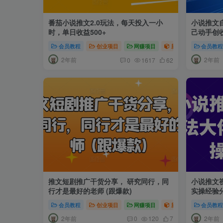
番茄小说推文2.0玩法，每天投入一小
小说推文
时，单日收益500+
己动手创收
会员教程
创业项目
网赚项目
新媒体项目
会员教
网
2年前
2年前
0
1617
62
推文短剧推广干货分享， 研究同行，同
小说推文
行才是最好的老师 (跟爆款)
实操经验
会员教程
创业项目
网赚项目
新媒体项目
会员教
短
2年前
2年前
0
120
7