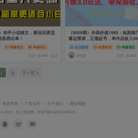
期）知乎小说推文，新玩法更适
（9009期）外面价值1980：短剧推
很容易出单！
爆运营课，正规起号，单作品收入500
程
体项目
网赚项目
网赚项目
会员教程
免费教程
网赚项目
2年前
0
431
3
0
461
1
2
下一页
免责声明
广告合作
关于我们
网站地图
 © 2023 ·
狂人资源网
·
京ICP备2023032483号