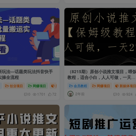
新玩法—话题类玩法抖音快手
（8215期）原创小说推文项目，喂
实操全流程
教程，适合小白，人人可做，一天
2700➕
程
视频运营
创业项目
网赚项目
网赚项目
新媒体项目
会员教程
爆粉引流项目
网赚项目
短视频运营
新媒体项
2年前
0
1701
72
0
924