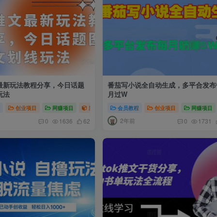
最新玩法教程分享，今日话题
番茄写小说全自动生成，多平合发布
玩法
月过W
程
视频运营
创业项目
网赚项目
网赚项目
新媒体项目
会员教程
私域变现项目
创业项目
自我提升课程
网赚项目
2年前
0
1636
62
0
1731