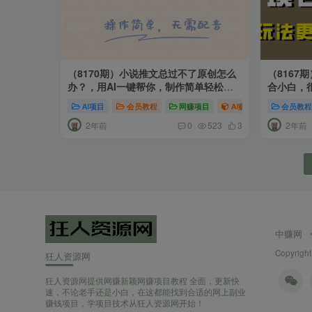
（8170期）小说推文总过不了原创怎么
（8167
办？，用AI一键帮你，制作简单轻松变
合小白，
现
AI项目
会员教程
网赚项目
AI赚钱法则
会员教
新媒
2年前
2年前
0
523
3
中赚网
Copyright
狂人资源网
狂人资源网提供网赚新颖网赚项目教程 全面，更新快
速，不论老手还是小白，在这都能找到合适的网上副业
赚钱项目，学项目技术从狂人资源网开始！