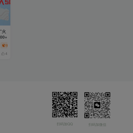
广火
0+
短视频运营
网赚项目
4
扫码加QQ
扫码加微信