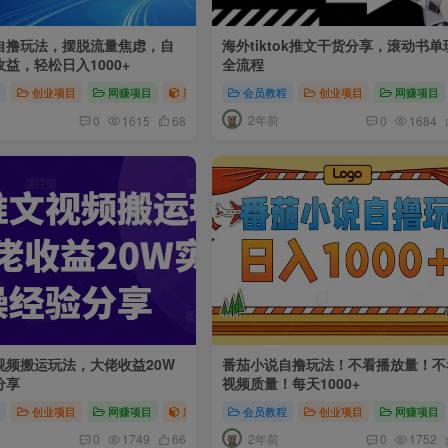
自撸玩法，摆脱流量焦虑，自
海外tiktok推文干货分享，滚动书单
益，轻松日入1000+
全流程
程
赚项目
创业项目
网赚项目
新媒体项目
会员教程
网赚项目
创业项目
网赚项目
2年前
0
1615
68
0
1684
视频搬运玩法，大佬收益20W
番茄小说自撸玩法！不看播放量！不
分享
视频质量！每天1000+
程
视频运营
创业项目
网赚项目
网赚项目
新媒体项目
会员教程
短视频运营
创业项目
网赚项目
网赚项目
2年前
0
1749
66
0
1752