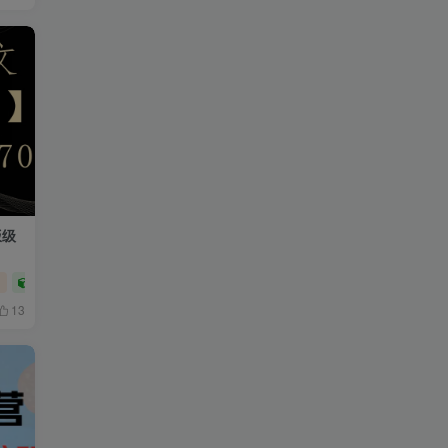
饭级
目
短视频运营
网赚项目
13