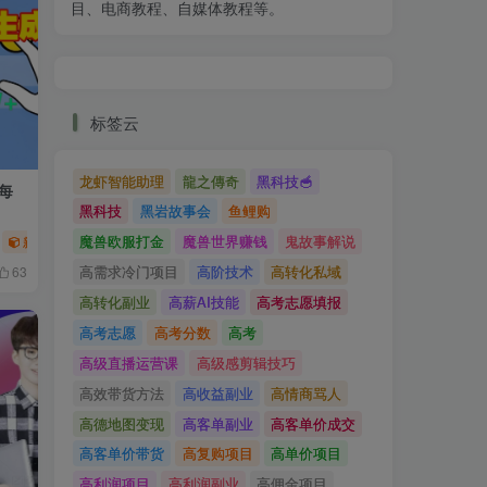
目、电商教程、自媒体教程等。
标签云
龙虾智能助理
龍之傳奇
黑科技🥣
每
黑科技
黑岩故事会
鱼鲤购
魔兽欧服打金
魔兽世界赚钱
鬼故事解说
新媒体项目
网赚项目
高需求冷门项目
高阶技术
高转化私域
63
高转化副业
高薪AI技能
高考志愿填报
高考志愿
高考分数
高考
高级直播运营课
高级感剪辑技巧
高效带货方法
高收益副业
高情商骂人
高德地图变现
高客单副业
高客单价成交
高客单价带货
高复购项目
高单价项目
高利润项目
高利润副业
高佣金项目