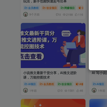
玩法，新手也能快速起号出单
能做，门
会员教程
创业项目
网赚项目
新媒体项目
会员教
爆
9个月前
11个
0
2198
116
小说推文最新干货分享，AI推文进阶
AI 写小
课，万能控图技术
AI项目
会员教程
创业项目
AI赚钱法则
AI项目
新媒
1年前
1年前
0
1581
46