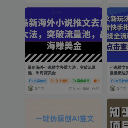
最新海外小说推文去重大法，突破流量
小说推文
池，出海赚美金
批量搬运
会员教程
创业项目
网赚项目
新媒体项目
会员教
短
2年前
2年前
0
1568
63