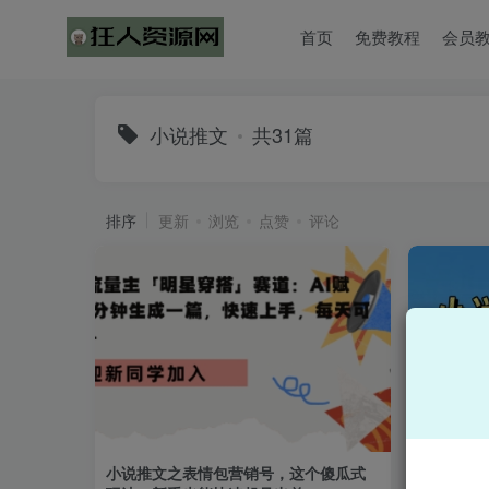
首页
免费教程
会员
小说推文
共31篇
排序
更新
浏览
点赞
评论
小说推文之表情包营销号，这个傻瓜式
小说推文