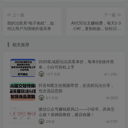
上一篇
下一篇
我的治愈系“电子抱枕”，如
AI代写论文赚稿费，每天2-3
何让用户为情绪价值买单
小时，复制粘贴，轻松日入
300+
相关推荐
2025私域新玩法高客单价，每单3张操作简
单，小白可轻松上手
12个月前
1.2W+
抖音AI图文短视频带货，全流程玩法分享，
包含选品思路
8个月前
2925
微信公众号赚钱新风口——小绿书，具体怎
么做？保姆级教程，建议收藏！
2年前
2787