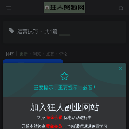
运营技巧
共1篇
排序
更新
浏览
点赞
评论
重要提示，重要提示，必看!!
加入狂人副业网站
（8198期）2024年淘系最新
付费拉搜索实战战略：直通车
终身
黄金会员
优惠活动进行中
全方位解析
会员教程
创业项目
电商教程
新媒体项目
短视频运营
开通本站终身
黄金会员
，本站课程通通免费学习
2年前
4