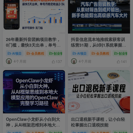
26年最新抖音团购项目教学，
抖音信息流本地推线索获客训
0门槛，最快3天出单，单号月
练营31期，从0到1系统掌握抖
稳定收益2-3k（更新3月11
音本地推的全链路运营能力
AI项目
会员教程
创业项目
# 抖音团购达人
AI项目
会员教程
# 抖音团购项目
创业项目
# 
日）
4个月前
4个月前
137
141
OpenClaw小龙虾从小白到大
出口退税新手课程，让小白轻
神，从AI框架思维到本地大模
松掌握出口退税技能
型应用的OpenClaw完整学习