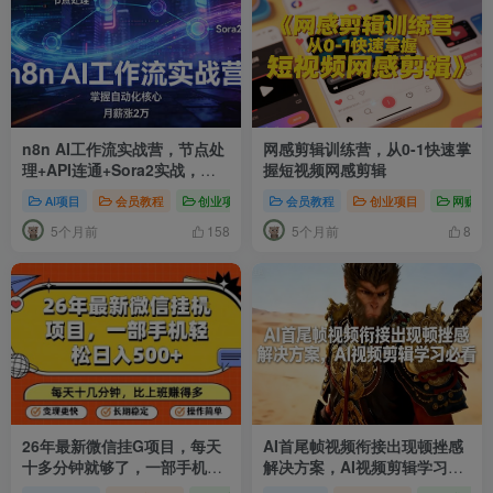
n8n AI工作流实战营，节点处
网感剪辑训练营，从0-1快速掌
理+API连通+Sora2实战，掌
握短视频网感剪辑
握自动化核心月薪涨2万
AI项目
会员教程
创业项目
# AI Agent开发
会员教程
# n8n工作流
创业项目
# AI
网赚项
5个月前
5个月前
158
8
26年最新微信挂G项目，每天
AI首尾帧视频衔接出现顿挫感
十多分钟就够了，一部手机，
解决方案，AI视频剪辑学习必
轻松日入5张
看