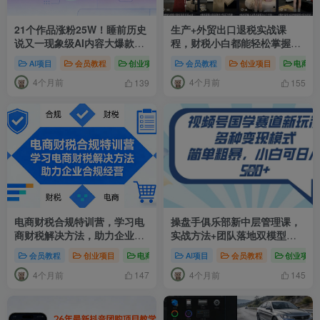
21个作品涨粉25W！睡前历史
生产+外贸出口退税实战课
说又一现象级AI内容大爆款来
程，财税小白都能轻松掌握退
啦，AI历史涨粉玩法，附详细
税技能
AI项目
会员教程
创业项目
# AI历史视频
会员教程
# 睡前历史说
创业项目
# AI历
电商教
教程+变现方向
4个月前
4个月前
139
155
电商财税合规特训营，学习电
操盘手俱乐部新中层管理课，
商财税解决方法，助力企业合
实战方法+团队落地双模型，
规经营
让小红书成为企业增长第二曲
会员教程
创业项目
电商教程
# 电商财税合规
AI项目
会员教程
# 电商财税课程
创业项目
#
线
4个月前
4个月前
147
145