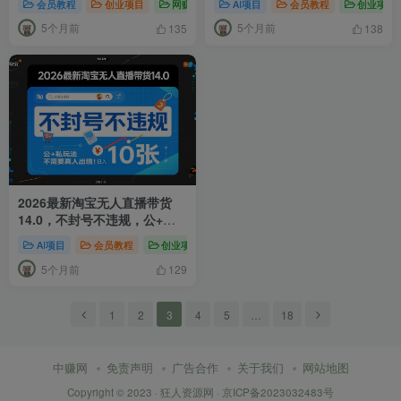
会员教程
创业项目
网赚项目
# 手机副业赚钱
AI项目
会员教程
# 微信挂G项目
创业项目
#
5个月前
5个月前
135
138
2026最新淘宝无人直播带货
14.0，不封号不违规，公+私
玩法，不需要真人出境，日入
AI项目
会员教程
创业项目
# 淘宝无人直播
# 无人直播变现
# 
10张
5个月前
129
1
2
3
4
5
…
18
中赚网
免责声明
广告合作
关于我们
网站地图
Copyright © 2023 ·
狂人资源网
·
京ICP备2023032483号