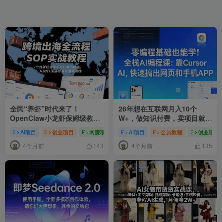
全民“养虾”时代来了！
26年想在互联网月入10个
OpenClaw小龙虾保姆级教
W+，做知识付费，卖项目就足
程，手把手教你驯服24小时待
够了
AI项目
创业项目
网赚项目
# OpenClaw教程
AI项目
会员教程
# OpenClaw小龙虾
创业项目
命的AI数字员工
4个月前
4个月前
143
135