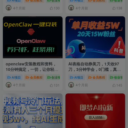
AI项目
会员教程
创业项目
# OpenClaw教程
AI项目
会员教程
# OpenClaw小龙虾
创业项目
路径
4个月前
4个月前
130
138
openclaw安装教程和资料，
AI表格自动挣美刀，1天收97
10分钟搞定，一切，让你轻松
刀，3分钟学会，0门槛，真正
拥有龙虾
的被动收入
AI项目
会员教程
创业项目
# OpenClaw部署
AI项目
会员教程
# AI自动化工具
创业项目
# 
4个月前
4个月前
131
145