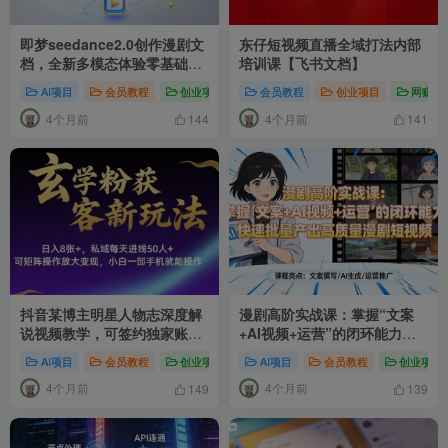
即梦seedance2.0创作漫剧文
东仔短视频直播全域打法内部
档，全新多模态体验零基础教
培训课【飞书文档】
学，让你一次性学会做动漫视
AI项目
会员教程
创业项目
# AI漫剧制作
会员教程
# 多模态视频生成
创业项目
网赚项
# 即
频
4个月前
4个月前
144
141
抖音某博主明星人物志深度解
漫剧高阶实战课：掌握“文案
说视频教学，可签约独家账
+AI视频+运营”的闭环能力，
号，快速加入伙伴计划、精选
快速批量产出高质量漫剧短视
AI项目
会员教程
创业项目
# 抖音伙伴计划
AI项目
会员教程
# 抖音精选计划
创业项目
# 
计划
频
4个月前
4个月前
149
139