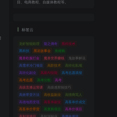
目、电商教程、自媒体教程等。
标签云
接
龙虾智能助理
龍之傳奇
黑科技🥣
黑科技
黑岩故事会
鱼鲤购
魔兽欧服打金
魔兽世界赚钱
鬼故事解说
高需求冷门项目
高阶技术
高转化私域
高转化副业
高薪AI技能
高考志愿填报
高考志愿
高考分数
高考
高级直播运营课
高级感剪辑技巧
高效带货方法
高收益副业
高情商骂人
高德地图变现
高客单副业
高客单价成交
高客单价带货
高复购项目
高单价项目
高利润项目
高利润副业
高佣金项目