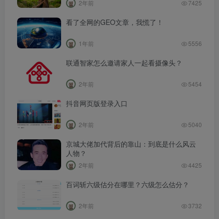
2年前
7425
看了全网的GEO文章，我慌了！
1年前
5556
联通智家怎么邀请家人一起看摄像头？
2年前
5454
抖音网页版登录入口
2年前
5040
京城大佬加代背后的靠山：到底是什么风云
人物？
2年前
4425
百词斩六级估分在哪里？六级怎么估分？
2年前
3732