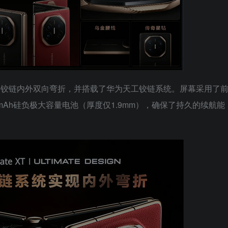
现了铰链内外双向弯折，并搭载了华为天工铰链系统。屏幕采用了
mAh硅负极大容量电池（厚度仅1.9mm），确保了持久的续航能