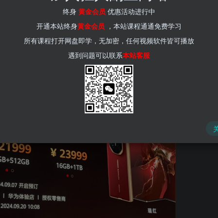
(kr-ai-tool.com)
终身
黄金会员
优惠活动进行中
，全球首款量产三折叠手机
开通本站终身
黄金会员
，本站课程通通免费学习
所有课程打开网盘即学，无加密，任何视频软件皆可播放
鸿蒙新品发布会上，隆重推出了全球首款量产的三折叠手机——
遇到问题可以联系
本站客服
并将于9月20日10:08分正式开启销售。