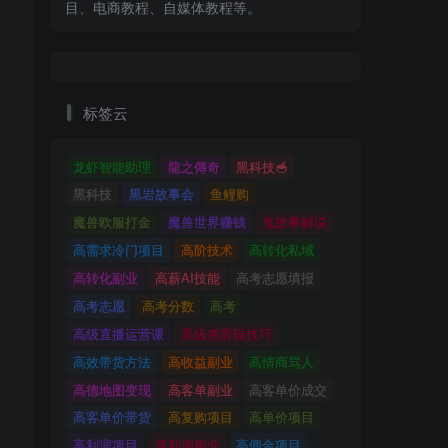
目、电商教程、自媒体教程等。
标签云
龙虾智能助理
龍之傳奇
黑科技🥣
黑科技
黑岩故事会
鱼鲤购
魔兽欧服打金
魔兽世界赚钱
鬼故事解说
高需求冷门项目
高阶技术
高转化私域
高转化副业
高薪AI技能
高考志愿填报
高考志愿
高考分数
高考
高级直播运营课
高级感剪辑技巧
高效带货方法
高收益副业
高情商骂人
高德地图变现
高客单副业
高客单价成交
高客单价带货
高复购项目
高单价项目
高利润项目
高利润副业
高佣金项目