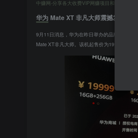
中赚网-分享各大收费VIP网赚项目和创业教程-狂人资源网 
华为 Mate XT 非凡大师震撼发布
9月11日消息，华为在昨日举办的品牌盛典及
Mate XT非凡大师。该机起售价为19999元，