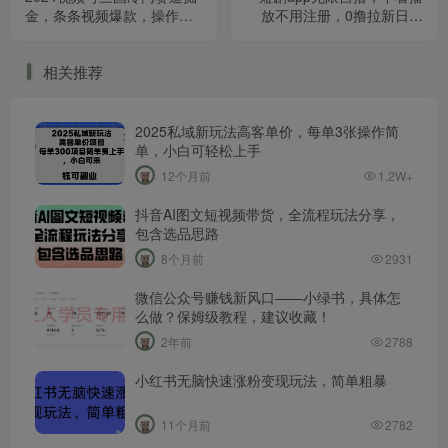
金，条条视频爆款，操作简
放不用注册，0撸拉新日入
单轻松上手，新手小白也能
1000+
月入1w
相关推荐
2025私域新玩法高客单价，每单3张操作简
单，小白可轻松上手
12个月前
1.2W+
抖音AI图文短视频带货，全流程玩法分享，
包含选品思路
8个月前
2931
微信公众号赚钱新风口——小绿书，具体怎
么做？保姆级教程，建议收藏！
2年前
2788
小红书无脑快速涨粉变现玩法，简单粗暴
11个月前
2782