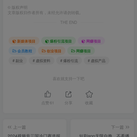
©
版权声明
文章版权归作者所有，未经允许请勿转载。
THE END
新媒体项目
爆粉引流项目
网赚项目
会员教程
创业项目
网赚项目
# 副业
# 虚拟资料
# 爆粉引流
# 虚拟产品
喜欢就支持一下吧
点赞
61
分享
收藏
上一篇
下一篇
2024视频号三国冷门赛道掘
短剧app无限自撸，不看播