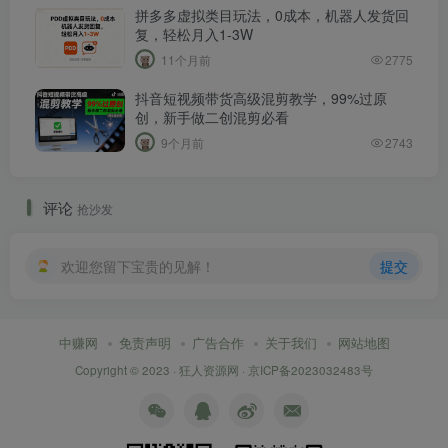
拼多多虚拟类目玩法，0成本，机器人发货回
复，轻松月入1-3W
11个月前
2775
抖音短视频带货高级混剪教学，99%过原
创，新手做二创混剪必看
9个月前
2743
评论
抢沙发
欢迎您留下宝贵的见解！
提交
中赚网
免责声明
广告合作
关于我们
网站地图
Copyright © 2023 ·
狂人资源网
·
京ICP备2023032483号