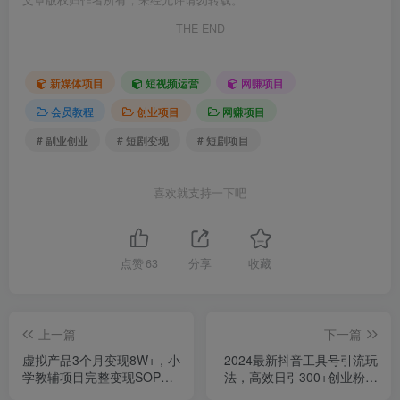
文章版权归作者所有，未经允许请勿转载。
THE END
新媒体项目
短视频运营
网赚项目
会员教程
创业项目
网赚项目
# 副业创业
# 短剧变现
# 短剧项目
喜欢就支持一下吧
点赞
63
分享
收藏
上一篇
下一篇
虚拟产品3个月变现8W+，小
2024最新抖音工具号引流玩
学教辅项目完整变现SOP操
法，高效日引300+创业粉，
作教程(教程+资料)
当天变现5k，小白也可成为