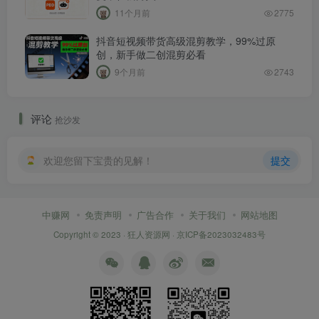
11个月前
2775
抖音短视频带货高级混剪教学，99%过原
创，新手做二创混剪必看
9个月前
2743
评论
抢沙发
欢迎您留下宝贵的见解！
提交
中赚网
免责声明
广告合作
关于我们
网站地图
Copyright © 2023 ·
狂人资源网
·
京ICP备2023032483号