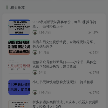
实战高手
相关推荐
2025私域新玩法高客单价，每单3张操作简
单，小白可轻松上手
12个月前
1.2W+
抖音AI图文短视频带货，全流程玩法分享，
包含选品思路
8个月前
2931
微信公众号赚钱新风口——小绿书，具体怎
么做？保姆级教程，建议收藏！
2年前
2788
小红书无脑快速涨粉变现玩法，简单粗暴
11个月前
2782
拼多多虚拟类目玩法，0成本，机器人发货回
复，轻松月入1-3W