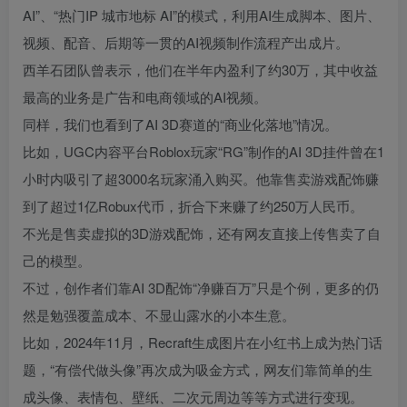
AI”、“热门IP 城市地标 AI”的模式，利用AI生成脚本、图片、
视频、配音、后期等一贯的AI视频制作流程产出成片。
西羊石团队曾表示，他们在半年内盈利了约30万，其中收益
最高的业务是广告和电商领域的AI视频。
同样，我们也看到了AI 3D赛道的“商业化落地”情况。
比如，UGC内容平台Roblox玩家“RG”制作的AI 3D挂件曾在1
小时内吸引了超3000名玩家涌入购买。他靠售卖游戏配饰赚
到了超过1亿Robux代币，折合下来赚了约250万人民币。
不光是售卖虚拟的3D游戏配饰，还有网友直接上传售卖了自
己的模型。
不过，创作者们靠AI 3D配饰“净赚百万”只是个例，更多的仍
然是勉强覆盖成本、不显山露水的小本生意。
比如，2024年11月，Recraft生成图片在小红书上成为热门话
题，“有偿代做头像”再次成为吸金方式，网友们靠简单的生
成头像、表情包、壁纸、二次元周边等等方式进行变现。