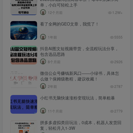
单，小白可轻松上手
12个月前
1.2W+
看了全网的GEO文章，我慌了！
1年前
5555
抖音AI图文短视频带货，全流程玩法分享，
包含选品思路
8个月前
2926
微信公众号赚钱新风口——小绿书，具体怎
么做？保姆级教程，建议收藏！
2年前
2787
小红书无脑快速涨粉变现玩法，简单粗暴
11个月前
2779
拼多多虚拟类目玩法，0成本，机器人发货回
复，轻松月入1-3W