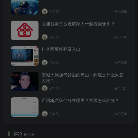
1年前
5555
联通智家怎么邀请家人一起看摄像头？
2年前
5440
抖音网页版登录入口
2年前
5039
京城大佬加代背后的靠山：到底是什么风云
人物？
2年前
4421
百词斩六级估分在哪里？六级怎么估分？
2年前
3730
评论
抢沙发