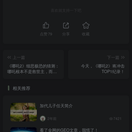
喜欢就支持一下吧
点赞
79
分享
收藏
上一篇
下一篇
《哪吒2》细思极恐的猜测：
今天，《哪吒2》将冲击
哪吒根本不是救世主，而是
TOP1纪录！
工具人！（含哪吒3预言）
相关推荐
加代儿子任天简介
2年前
7421
看了全网的GEO文章，我慌了！