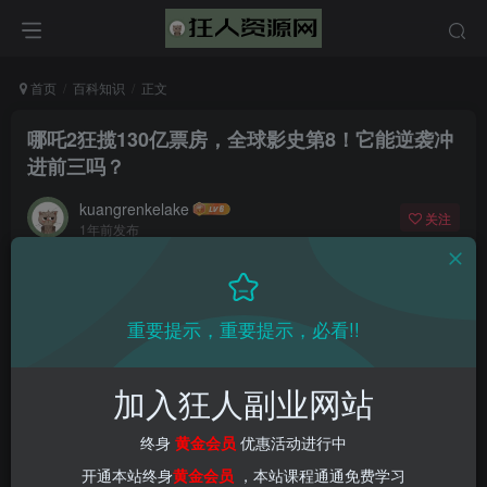
首页
百科知识
正文
哪吒2狂揽130亿票房，全球影史第8！它能逆袭冲
进前三吗？
kuangrenkelake
关注
1年前发布
0
1685
79
重要提示，重要提示，必看!!
加入狂人副业网站
终身
黄金会员
优惠活动进行中
开通本站终身
黄金会员
，本站课程通通免费学习