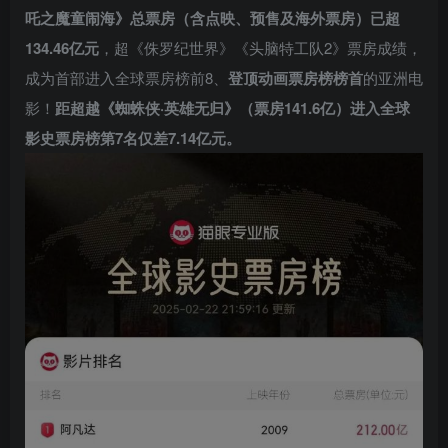
吒之魔童闹海》总票房（含点映、预售及海外票房）已超
134.46亿元
，超《侏罗纪世界》《头脑特工队2》票房成绩，
成为首部进入全球票房榜前8、
登顶动画票房榜榜首
的亚洲电
影！
距超越《蜘蛛侠·英雄无归》（票房141.6亿）进入全球
影史票房榜第7名仅差7.14亿元。