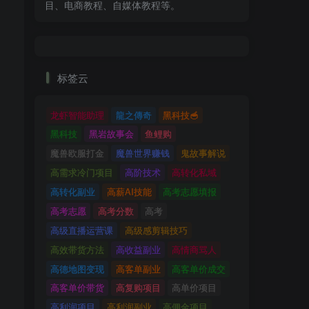
目、电商教程、自媒体教程等。
标签云
龙虾智能助理
龍之傳奇
黑科技🥣
黑科技
黑岩故事会
鱼鲤购
魔兽欧服打金
魔兽世界赚钱
鬼故事解说
高需求冷门项目
高阶技术
高转化私域
高转化副业
高薪AI技能
高考志愿填报
高考志愿
高考分数
高考
高级直播运营课
高级感剪辑技巧
高效带货方法
高收益副业
高情商骂人
高德地图变现
高客单副业
高客单价成交
高客单价带货
高复购项目
高单价项目
高利润项目
高利润副业
高佣金项目