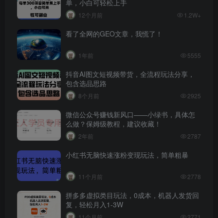
单，小白可轻松上手
12个月前
1.2W+
看了全网的GEO文章，我慌了！
1年前
5555
抖音AI图文短视频带货，全流程玩法分享，
包含选品思路
8个月前
2925
微信公众号赚钱新风口——小绿书，具体怎
么做？保姆级教程，建议收藏！
2年前
2787
小红书无脑快速涨粉变现玩法，简单粗暴
11个月前
2778
拼多多虚拟类目玩法，0成本，机器人发货回
复，轻松月入1-3W
11个月前
2771