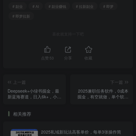
# 副业
# AI
# 副业赚钱
# 拉新副业
# 即梦
# 即梦拉新
喜欢就支持一下吧
点赞
53
分享
收藏
上一篇
下一篇
Deepseek+小绿书掘金，最
2025兼职任务软件，0成本
新蓝海赛道，日入6k+，小白
掘金，有空就做，单个软件
闭眼也要做， 保姆式教学
日均几十
相关推荐
2025私域新玩法高客单价，每单3张操作简