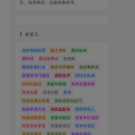
目、电商教程、自媒体教程等。
文
标签云
龙虾智能助理
龍之傳奇
黑科技🥣
黑科技
黑岩故事会
鱼鲤购
魔兽欧服打金
魔兽世界赚钱
鬼故事解说
高需求冷门项目
高阶技术
高转化私域
高转化副业
高薪AI技能
高考志愿填报
高考志愿
高考分数
高考
高级直播运营课
高级感剪辑技巧
高效带货方法
高收益副业
高情商骂人
高德地图变现
高客单副业
高客单价成交
高客单价带货
高复购项目
高单价项目
高利润项目
高利润副业
高佣金项目