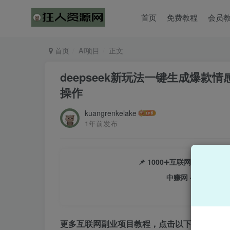
首页
免费教程
会员
首页
AI项目
正文
deepseek新玩法一键生成爆
操作
kuangrenkelake
1年前发布
📌 1000➕互联网副业项
中赚网 - 分享各大
更多互联网副业项目教程，点击以下链接进入