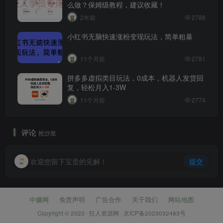
么做？保姆级教程，建议收藏！
2年前
2788
小红书无脑快速涨粉变现玩法，简单粗暴
11个月前
2781
拼多多虚拟类目玩法，0成本，机器人发货回
复，轻松月入1-3W
11个月前
2774
评论
抢沙发
欢迎您留下宝贵的见解！
提交
中赚网
免责声明
广告合作
关于我们
网站地图
Copyright © 2023 ·
狂人资源网
·
京ICP备2023032483号