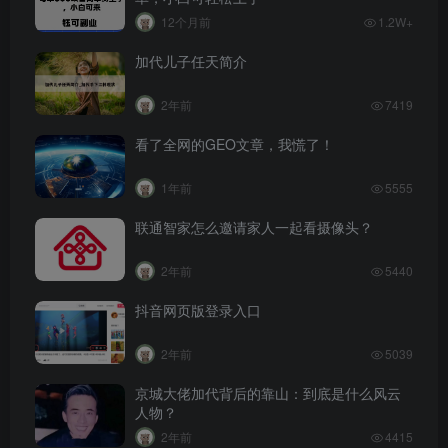
12个月前
1.2W+
加代儿子任天简介
2年前
7419
看了全网的GEO文章，我慌了！
1年前
5555
联通智家怎么邀请家人一起看摄像头？
2年前
5440
抖音网页版登录入口
2年前
5039
京城大佬加代背后的靠山：到底是什么风云
人物？
2年前
4415