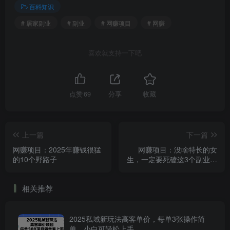
百科知识
# 居家副业
# 副业
# 网赚项目
# 网赚
喜欢就支持一下吧
点赞
69
分享
收藏
上一篇
下一篇
网赚项目：2025年赚钱很猛
网赚项目：没啥特长的女
的10个野路子
生，一定要死磕这3个副业，
下班做每月多赚5000+
相关推荐
2025私域新玩法高客单价，每单3张操作简
单，小白可轻松上手