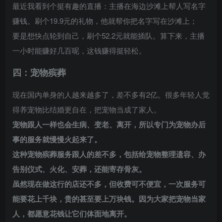
最近我看到个挺有趣的直播：主播在海边沙滩上帮人写名字
赚钱。刷个19.9元的礼物，他就帮你把名字写在沙滩上；
要是想快点轮到自己，刷个52.2元就能插队。算下来，主播
一小时能赚好几百呢，这钱赚得挺轻松。
四：宠物殡葬
现在国内单身的人越来越多了，差不多有2亿。很多年轻人觉
得养宠物比结婚更自在，把宠物当成了家人。
宠物跟人一样也会生病、变老、离开，所以专门为宠物办后
事的服务就慢慢火起来了。
这种宠物殡葬服务跟人的差不多，包括给宠物整理遗容、办
告别仪式、火化、安葬，还能寄存骨灰。
虽然现在做这行的店还不多，但收费可不便宜，一次服务可
能要花上千块，贵的甚至要上万块钱。因为大家把宠物当家
人，都愿意花钱让它们体面地离开。