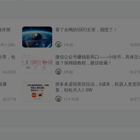
操作简
看了全网的GEO文章，我慌了！
1.2W+
1年前
55
分享，包
微信公众号赚钱新风口——小绿书，具体怎
做？保姆级教程，建议收藏！
2925
2年前
27
粗暴
拼多多虚拟类目玩法，0成本，机器人发货
复，轻松月入1-3W
2778
11个月前
27