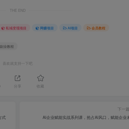
THE END
私域变现项目
网赚项目
AI项目
会员教程
级副业教程
喜欢就支持一下吧
0
分享
收藏
下一
方式
AI企业赋能实战系列课，抢占AI风口，赋能企业