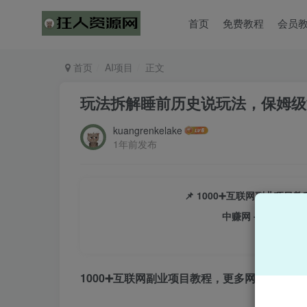
首页
免费教程
会员
首页
AI项目
正文
玩法拆解睡前历史说玩法，保姆级
kuangrenkelake
1年前发布
📌 1000➕互联网副业项
中赚网 - 分享各大
1000➕互联网副业项目教程，更多网赚项目