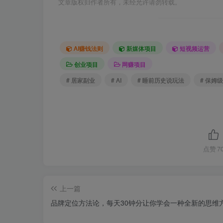
文章版权归作者所有，未经允许请勿转载。
AI赚钱法则
新媒体项目
短视频运营
创业项目
网赚项目
# 居家副业
# AI
# 睡前历史说玩法
# 保姆
点赞
7
上一篇
品牌定位方法论，每天30钟分让你学会一种全新的思维