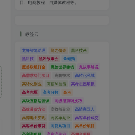
目、电商教程、自媒体教程等。
标签云
龙虾智能助理
龍之傳奇
黑科技🥣
黑科技
黑岩故事会
鱼鲤购
魔兽欧服打金
魔兽世界赚钱
鬼故事解说
高需求冷门项目
高阶技术
高转化私域
高转化副业
高薪AI技能
高考志愿填报
高考志愿
高考分数
高考
高级直播运营课
高级感剪辑技巧
高效带货方法
高收益副业
高情商骂人
高德地图变现
高客单副业
高客单价成交
高客单价带货
高复购项目
高单价项目
高利润项目
高利润副业
高佣金项目