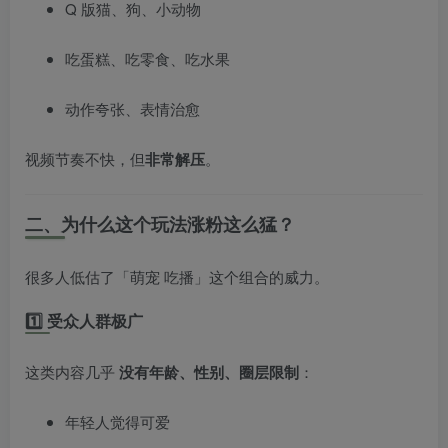
Q 版猫、狗、小动物
吃蛋糕、吃零食、吃水果
动作夸张、表情治愈
视频节奏不快，但
非常解压
。
二、为什么这个玩法涨粉这么猛？
很多人低估了「萌宠 吃播」这个组合的威力。
1️⃣ 受众人群极广
这类内容几乎
没有年龄、性别、圈层限制
：
年轻人觉得可爱