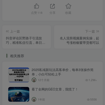
点赞
118
分享
收藏
上一篇
下一篇
抖音评论区野路子引流技
名人混剪视频案例实操，起
巧，精准私信引流，单日吸
号涨粉橱窗带货都可以
引300+精准创业粉
相关推荐
2025私域新玩法高客单价，每单3张操作简
单，小白可轻松上手
12个月前
1.2W+
看了全网的GEO文章，我慌了！
1年前
5556