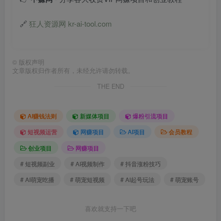
🔗
狂人资源网 kr-ai-tool.com
©
版权声明
文章版权归作者所有，未经允许请勿转载。
THE END
AI赚钱法则
新媒体项目
爆粉引流项目
短视频运营
网赚项目
AI项目
会员教程
创业项目
网赚项目
# 短视频副业
# AI视频制作
# 抖音涨粉技巧
# AI萌宠吃播
# 萌宠短视频
# AI起号玩法
# 萌宠账号
喜欢就支持一下吧