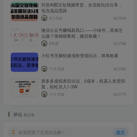
抖音AI图文短视频带货，全流程玩法分享，
包含选品思路
8个月前
2930
微信公众号赚钱新风口——小绿书，具体怎
么做？保姆级教程，建议收藏！
2年前
2788
小红书无脑快速涨粉变现玩法，简单粗暴
11个月前
2782
拼多多虚拟类目玩法，0成本，机器人发货回
复，轻松月入1-3W
11个月前
2775
评论
抢沙发
欢迎您留下宝贵的见解！
提交