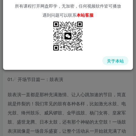
所有课程打开网盘即学，无加密，任何视频软件皆可播放
遇到问题可以联系
本站客服
中赚网 - 分享各大收费VIP网赚项目和创业教程 - 狂人资源
网
(kr-ai-tool.com)
关于本站
01☄ 开场节目篇一：鼓表演
鼓表演一直都是那种充满激情、让人心跳加速的节目，简直
就是炸裂的！我们常见的鼓有各种各样，比如激光水鼓、电
光鼓、绛州鼓乐、威风锣鼓、金甲战鼓、杨门女将、皇家军
鼓、盛世龙腾、日本太鼓，还有那个神秘的太空鼓！一场鼓
表演就像是一场音乐盛宴，让整个活动从一开始就充满了动