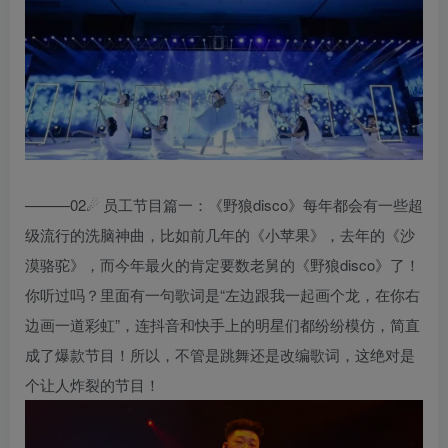
———02☄ 员工节目篇一：《野狼disco》每年都会有一些超
级流行的洗脑神曲，比如前几年的《小苹果》，去年的《沙
漠骆驼》，而今年最火的肯定要数老舅的《野狼disco》了！
你听过吗？里面有一句歌词是“左边跟我一起画个龙，在你右
边画一道彩虹”，连抖音和快手上的明星们都纷纷模仿，简直
成了爆款节目！所以，不管是跳舞还是改编歌词，这绝对是
个让人炸裂的节目！