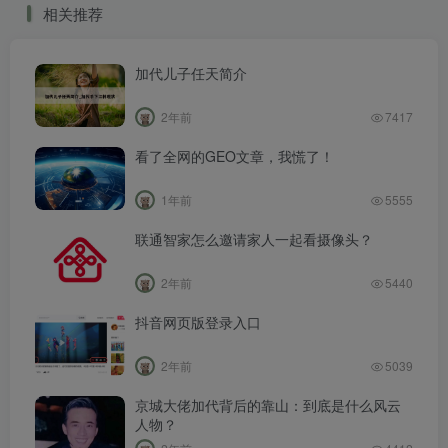
相关推荐
加代儿子任天简介
2年前
7417
看了全网的GEO文章，我慌了！
1年前
5555
联通智家怎么邀请家人一起看摄像头？
2年前
5440
抖音网页版登录入口
2年前
5039
京城大佬加代背后的靠山：到底是什么风云
人物？