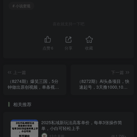
# 小说变现
喜欢就支持一下吧
点赞
6
分享
收藏
上一篇
下一篇
（8274期）爆笑三国，5分
（8272期）AI头条项目，快
钟做出原创视频，单条视频
速起号，3天撸1000,100%
收益7000+，条条爆款，变
不违规，复制粘贴月入6000
现方式超多！
＋
相关推荐
2025私域新玩法高客单价，每单3张操作简
单，小白可轻松上手
12个月前
1.2W+