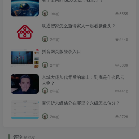
1年前
5555
联通智家怎么邀请家人一起看摄像头？
2年前
5440
抖音网页版登录入口
2年前
5039
京城大佬加代背后的靠山：到底是什么风云
人物？
2年前
4412
百词斩六级估分在哪里？六级怎么估分？
2年前
3728
评论
抢沙发