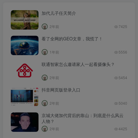
加代儿子任天简介
2年前
7425
看了全网的GEO文章，我慌了！
1年前
5556
联通智家怎么邀请家人一起看摄像头？
2年前
5454
抖音网页版登录入口
2年前
5040
京城大佬加代背后的靠山：到底是什么风云
人物？
2年前
4425