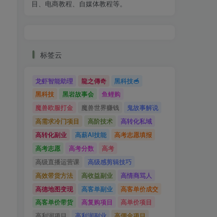
目、电商教程、自媒体教程等。
标签云
龙虾智能助理
龍之傳奇
黑科技🥣
黑科技
黑岩故事会
鱼鲤购
魔兽欧服打金
魔兽世界赚钱
鬼故事解说
高需求冷门项目
高阶技术
高转化私域
高转化副业
高薪AI技能
高考志愿填报
高考志愿
高考分数
高考
高级直播运营课
高级感剪辑技巧
高效带货方法
高收益副业
高情商骂人
高德地图变现
高客单副业
高客单价成交
高客单价带货
高复购项目
高单价项目
高利润项目
高利润副业
高佣金项目