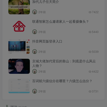
加代儿子任天简介
2年前
7422
联通智家怎么邀请家人一起看摄像头？
2年前
5440
抖音网页版登录入口
2年前
5039
京城大佬加代背后的靠山：到底是什么风云
人物？
2年前
4422
百词斩六级估分在哪里？六级怎么估分？
2年前
3731
评论