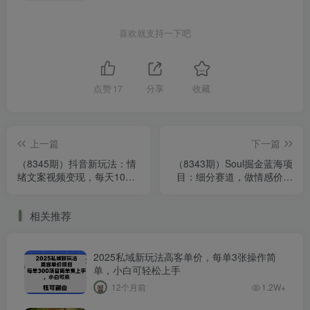
喜欢就支持一下吧
点赞
17
分享
收藏
上一篇
下一篇
（8345期）抖音新玩法：情
（8343期）Soul掘金蓝海项
绪文案视频变现，每天10分
目：细分赛道，做情感价值
钟，日入100➕ ，赠送6G素
变现，月入2w 不是问题
材及软件
相关推荐
2025私域新玩法高客单价，每单3张操作简
单，小白可轻松上手
12个月前
1.2W+