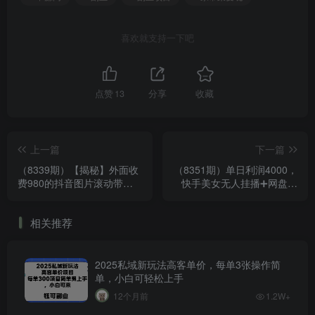
喜欢就支持一下吧
点赞
13
分享
收藏
上一篇
下一篇
（8339期）【揭秘】外面收
（8351期）单日利润4000，
费980的抖音图片滚动带货
快手美女无人挂播➕网盘拉
视频副业项目，保姆级教学
新3.0玩法，男粉转化超高
相关推荐
2025私域新玩法高客单价，每单3张操作简
单，小白可轻松上手
12个月前
1.2W+