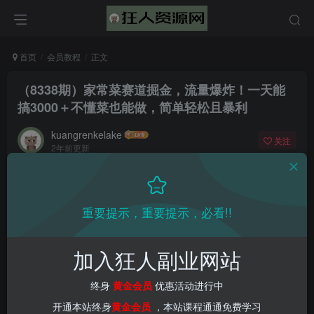
首页
会员教程
正文
（8338期）家常菜赛道掘金，流量爆炸！一天能
搞‌3000＋不懂菜也能做，简单轻松且暴利
kuangrenkelake
关注
2年前更新
0
890
13
重要提示，重要提示，必看!!
加入狂人副业网站
终身
黄金会员
优惠活动进行中
开通本站终身
黄金会员
，本站课程通通免费学习