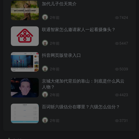
加代儿子任天简介
2年前
7424
联通智家怎么邀请家人一起看摄像头？
2年前
5447
抖音网页版登录入口
2年前
5039
京城大佬加代背后的靠山：到底是什么风云
人物？
2年前
4423
百词斩六级估分在哪里？六级怎么估分？
2年前
3731