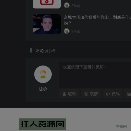
2年前
京城大佬加代背后的靠山：到底是什
物？
2年前
评论
抢沙发
昵称
昵称
表情
代码
中赚网