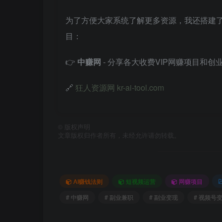
为了方便大家系统了解更多资源，我还搭建
目：
👉
中赚网
- 分享各大收费VIP网赚项目和创
🔗
狂人资源网 kr-ai-tool.com
©
版权声明
文章版权归作者所有，未经允许请勿转载。
AI赚钱法则
短视频运营
网赚项目
# 中赚网
# 副业兼职
# 副业变现
# 视频号