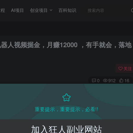
教程
AI项目
创业项目
百科知识
器人视频掘金，月赚12000 ，有手就会，落地
关注
0
912
16
目教程，更多网赚项目，点击以下链接进入本站首页：
收费VIP网赚项目和创业教程 - 狂人资源网
重要提示，重要提示，必看!!
(kr-ai-tool.com)
加入狂人副业网站
00，只需跟着简单的保姆级教程操作即可。