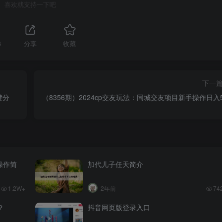
喜欢就支持一下吧
6
分享
收藏
下一
键分
（8356期）2024cp交友玩法：同城交友项目新手操作日入5
操作简
加代儿子任天简介
1.2W+
2年前
74
？
抖音网页版登录入口