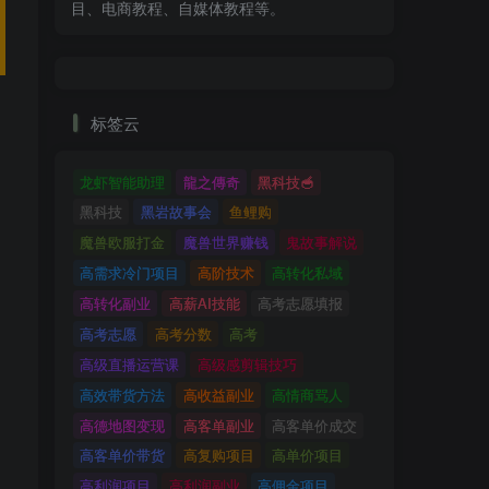
目、电商教程、自媒体教程等。
标签云
龙虾智能助理
龍之傳奇
黑科技🥣
黑科技
黑岩故事会
鱼鲤购
魔兽欧服打金
魔兽世界赚钱
鬼故事解说
高需求冷门项目
高阶技术
高转化私域
高转化副业
高薪AI技能
高考志愿填报
高考志愿
高考分数
高考
高级直播运营课
高级感剪辑技巧
高效带货方法
高收益副业
高情商骂人
高德地图变现
高客单副业
高客单价成交
高客单价带货
高复购项目
高单价项目
高利润项目
高利润副业
高佣金项目