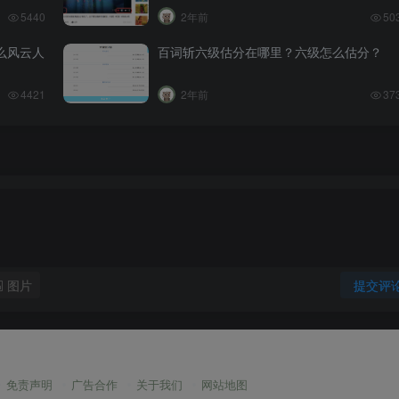
5440
2年前
50
么风云人
百词斩六级估分在哪里？六级怎么估分？
4421
2年前
37
图片
提交评
免责声明
广告合作
关于我们
网站地图