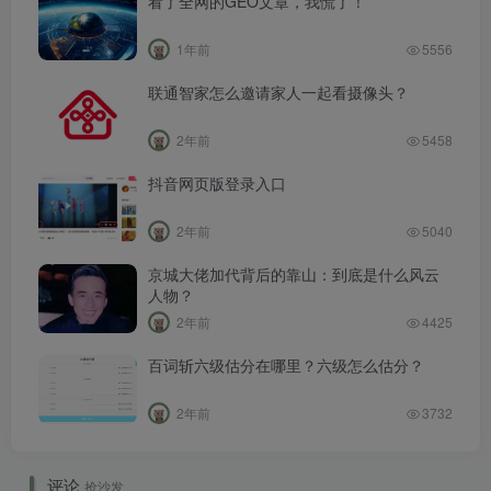
看了全网的GEO文章，我慌了！
1年前
5556
联通智家怎么邀请家人一起看摄像头？
2年前
5458
抖音网页版登录入口
2年前
5040
京城大佬加代背后的靠山：到底是什么风云
人物？
2年前
4425
百词斩六级估分在哪里？六级怎么估分？
2年前
3732
评论
抢沙发