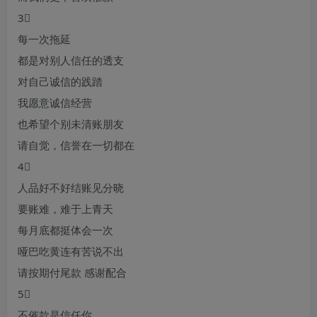
3⃣
每一次拖延
都是对别人信任的透支
对自己诚信的践踏
我愿意诚信经营
也希望个别未清账朋友
请自觉，信誉在一切都在
4⃣
人品好不好结账见分晓
要账难，难于上青天
每月底都挺体会一次
哑巴吃黄连有苦说不出
请按期付尾款 感谢配合
5⃣
不催款是信任你