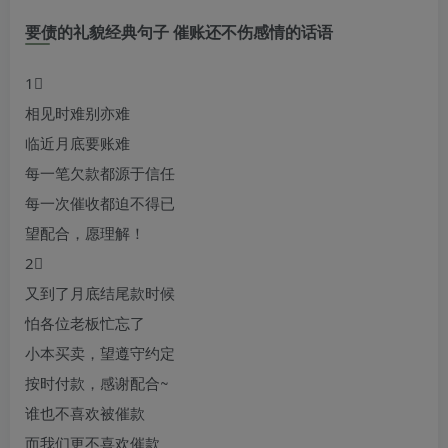
要债的礼貌经典句子 催账还不伤感情的话语
1⃣
相见时难别亦难
临近月底要账难
每一笔欠款都源于信任
每一次催收都迫不得已
望配合，愿理解！
2⃣
又到了月底结尾款时候
怕各位老板忙忘了
小本买卖，望遵守约定
按时付款，感谢配合~
谁也不喜欢被催款
而我们更不喜欢催款