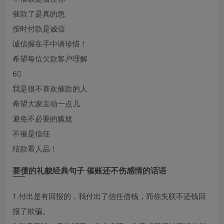
催款了是真的急
按时付款是诚信
诚信握在手中请珍惜！
希望每位欠款客户理解
6⃣
我是很不喜欢催款的人
希望大家主动一点儿
避免不必要的尴尬
不催是信任
结款看人品！
要债的礼貌经典句子 催账还不伤感情的话语
1.付出是有回报的，我付出了信任借钱，而你失联不还钱回
报了欺骗。