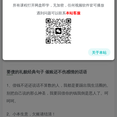
所有课程打开网盘即学，无加密，任何视频软件皆可播放
遇到问题可以联系
本站客服
📌 1000➕互联网副业项目教程，更多网赚项目，点击以下
链接进入本站首页：
中赚网 - 分享各大收费VIP网赚项目和创业教程 - 狂人资源
网
关于本站
(kr-ai-tool.com)
要债的礼貌经典句子 催账还不伤感情的话语
1、借钱不还还说话不算数的人，我都是要踢出我生活圈的。
别把自己说的那么神圣，我要回借你的钱我倒是恶人了。呵
呵呵。
2、小本生意，欠账请结清！