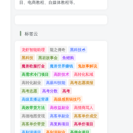
目、电商教程、自媒体教程等。
标签云
龙虾智能助理
龍之傳奇
黑科技🥣
黑科技
黑岩故事会
鱼鲤购
魔兽欧服打金
魔兽世界赚钱
鬼故事解说
高需求冷门项目
高阶技术
高转化私域
高转化副业
高薪AI技能
高考志愿填报
高考志愿
高考分数
高考
高级直播运营课
高级感剪辑技巧
高效带货方法
高收益副业
高情商骂人
高德地图变现
高客单副业
高客单价成交
高客单价带货
高复购项目
高单价项目
高利润项目
高利润副业
高佣金项目