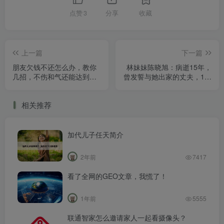
点赞
3
分享
收藏
上一篇
下一篇
朋友欠钱不还怎么办，教你
林妹妹陈晓旭：病逝15年，
几招，不伤和气还能达到目
曾发誓与她出家的丈夫，1年
的
后还俗结婚
相关推荐
加代儿子任天简介
2年前
7417
看了全网的GEO文章，我慌了！
1年前
5555
联通智家怎么邀请家人一起看摄像头？