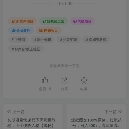
THE END
新媒体项目
短视频运营
网赚项目
会员教程
网赚项目
# 中赚网
# 副业兼职
# 抖音变现
# 保姆级教程
# 好声音“线上社区
喜欢就支持一下吧
点赞
15
分享
收藏
上一篇
下一篇
长期项目快递代下保姆级教
爆款图文100%原创，拉流起
程，上手快收入稳【揭秘】
号，日入500+，高流量高收