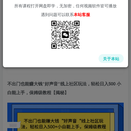
所有课程打开网盘即学，无加密，任何视频软件皆可播放
遇到问题可以联系
本站客服
中赚网 - 分享各大收费VIP网赚项目和创业教程 - 狂人资源
网
关于本站
(kr-ai-tool.com)
不出门也能赚大钱
“好声音“线上社区玩法
，
轻松日入500
小
白能上手，保姆级教程【揭秘】