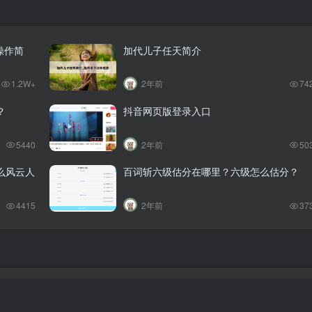
操作简
加代儿子任天简介
1.2W+
2年前
74
？
抖音网页版登录入口
5440
2年前
50
么风云人
百词斩六级估分在哪里？六级怎么估分？
4415
2年前
37