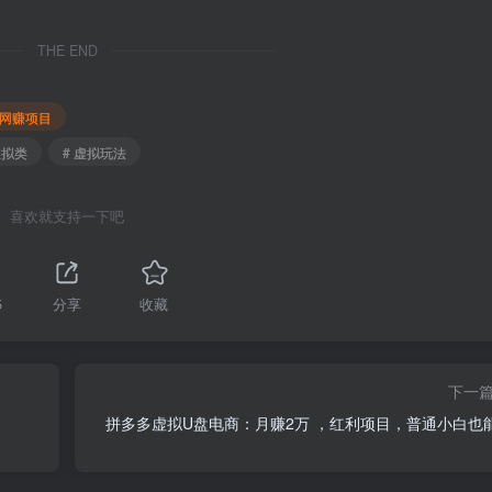
THE END
网赚项目
虚拟类
# 虚拟玩法
喜欢就支持一下吧
5
分享
收藏
下一
）
拼多多虚拟U盘电商：月赚2万 ，红利项目，普通小白也