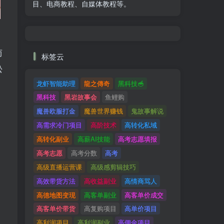
目、电商教程、自媒体教程等。
。
而
标签云
松
龙虾智能助理
龍之傳奇
黑科技🥣
黑科技
黑岩故事会
鱼鲤购
魔兽欧服打金
魔兽世界赚钱
鬼故事解说
高需求冷门项目
高阶技术
高转化私域
高转化副业
高薪AI技能
高考志愿填报
高考志愿
高考分数
高考
高级直播运营课
高级感剪辑技巧
高效带货方法
高收益副业
高情商骂人
高德地图变现
高客单副业
高客单价成交
高客单价带货
高复购项目
高单价项目
高利润项目
高利润副业
高佣金项目