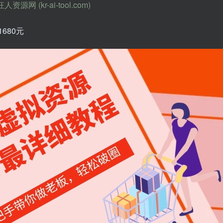
(kr-ai-tool.com)
680元