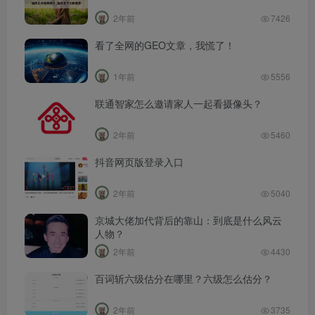
2年前
7426
看了全网的GEO文章，我慌了！
1年前
5556
联通智家怎么邀请家人一起看摄像头？
2年前
5460
抖音网页版登录入口
2年前
5040
京城大佬加代背后的靠山：到底是什么风云
人物？
2年前
4430
百词斩六级估分在哪里？六级怎么估分？
2年前
3735