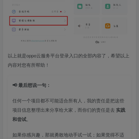
以上就是oppo云服务平台登录入口的全部内容了，希望以上
内容对您有所帮助！
📢 最后想说一句：
任何一个项目都不可能适合所有人，我的责任是把这些
项目信息整理出来分享给大家，而你们的责任是去
实践
和尝试
。
如果你感兴趣，那就勇敢地动手试一试；如果觉得不适