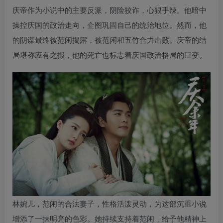
庆帝作为小说中的主要反派，阴险狡诈，心狠手辣。他暗中
操控庆国的政治走向，企图巩固自己的统治地位。然而，他
的阴谋最终被范闲揭露，被范闲和五竹合力击败。庆帝的结
局堪称应有之报，他的死亡也标志着庆国政治格局的巨变。
林婉儿，范闲的合法妻子，性格活泼灵动，为这部沉重小说
增添了一抹明亮的色彩。她持续支持着范闲，给予他精神上