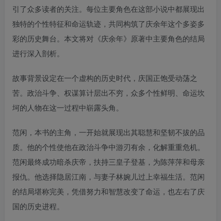
引了众多读者的关注。每位主要角色在这部小说中都展现出
独特的个性特征和命运轨迹，共同构筑了庆余年这个多姿多
彩的历史舞台。本文将对《庆余年》原著中主要角色的结局
进行深入剖析。
故事背景设定在一个虚构的历史时代，庆国正饱受动荡之
苦。政治斗争、权谋算计层出不穷，众多个性鲜明、命运坎
坷的人物在这一过程中崭露头角。
范闲，本书的主角，一开始就展现出其聪慧和坚韧不拔的品
质。他的个性使他在政治斗争中游刃有余，化解重重危机。
范闲最终成功暗杀庆帝，扶持三皇子登基，为陈萍萍和母亲
报仇。他选择隐居江南，与妻子林婉儿过上幸福生活。范闲
的结局堪称完美，凭借努力和智慧改变了命运，也左右了庆
国的历史进程。