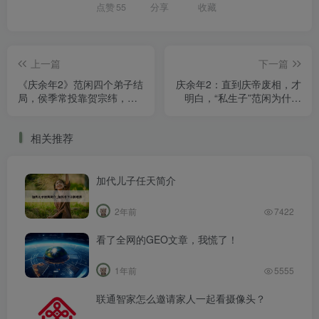
点赞
55
分享
收藏
上一篇
下一篇
《庆余年2》范闲四个弟子结
庆余年2：直到庆帝废相，才
局，侯季常投靠贺宗纬，杨
明白，“私生子”范闲为什么
万理最忠心
不能当皇帝
相关推荐
加代儿子任天简介
2年前
7422
看了全网的GEO文章，我慌了！
1年前
5555
联通智家怎么邀请家人一起看摄像头？