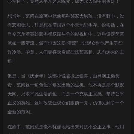
心塑造下，竟然从平凡之人蜕变，成为众人眼中的英雄！
想当年，范闲在原著中就像那种邻家大男孩，没有野心，没
有宏图壮志，只是想在庆国这个小天地里生存。说实话，在
当今充斥着英雄豪杰和权谋斗争的影视剧中，这种设定简直
就如一股清流，然而也因这份“清流”，让观众对他产生了些
许冷淡。毕竟，人们更喜欢看那些技艺高超、志向远大的主
角！
但是，当《庆余年》这部小说被搬上银幕，由导演王倦负
责，范闲这一角色似乎焕发出新的生机。他不再是那个默默
无闻、只求平凡生活的鱼，而是一个充满正义感、坚持公平
正义的英雄。这种改变让观众们眼前一亮，仿佛见到了一个
全新的范闲。
在剧中，范闲总是毫不犹豫地站出来对抗不公正之事，他用