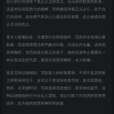
自己的行动演绎了真正正义的含义。无论面对权贵的欺凌，
还是对抗邪恶势力的挑衅，范闲都坚持着正义之心，忠于自
己的信仰。这份勇气和决心让观众刮目相看，也让他成为观
众关注的焦点。
更令人敬佩的是，当遭受打击和报复时，范闲并非选择以暴
制暴，而是期望透过和平解决问题，实现合作共赢。这种宽
容和胸怀，使范闲成为真正的君子。他的言谈举止透露出一
种从容淡定的气质，展现出智慧和胸怀，令人钦佩。
提及范闲以德报怨、宽恕敌人的经典案例，不得不提及郭攸
之和郭保坤父子。这对父子曾深深伤害范闲，多次陷害他。
然而，在关键时刻，范闲选择宽恕他们，甚至伸出援手。这
种以德报怨的行为令众人震惊。观众们除了对范闲的宽厚赞
叹外，也为他的智慧和胸怀所折服。