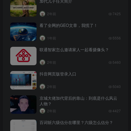
加代儿子任天简介
2年前
7425
看了全网的GEO文章，我慌了！
1年前
5556
联通智家怎么邀请家人一起看摄像头？
2年前
5460
抖音网页版登录入口
2年前
5040
京城大佬加代背后的靠山：到底是什么风云
人物？
2年前
4427
百词斩六级估分在哪里？六级怎么估分？