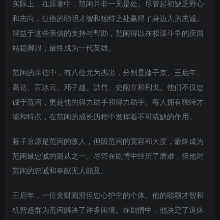
实际上，在原著中，范闲并非一无是处。尽管起初缺乏野心
和志向，但他的聪明才智和独特之处赢得了身边人的忠诚。
得益于这些亲信的支持与帮助，范闲得以在权谋斗争的庆国
站稳脚跟，最终成为一代英雄。
范闲的亲信中，有八位尤为杰出，分别是藤子京、王启年、
高达、言冰云、邓子越、洪竹、史阐立和荆戈。他们不仅忠
诚于范闲，更是他的得力助手和得力助手。每人拥有独特才
能和特点，在范闲的成长历程中发挥着不可或缺的作用。
藤子京原是范闲的敌人，但因范闲的宽容和大度，最终成为
范闲最忠诚的随从之一。尽管在剧情中经历了磨难，但他对
范闲的忠诚和奉献无人能及。
王启年，一位贪财圆滑但忠心护主的个体。他的聪颖才智和
机智超群为范闲解决了许多困境。在剧情中，他决定了退休