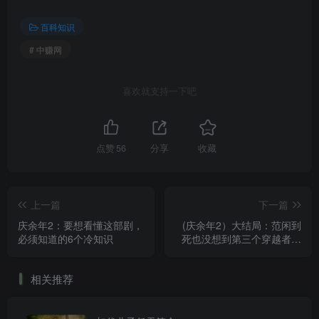
百科知识
# 中赚网
喜欢就支持一下吧
点赞
56
分享
收藏
上一篇
下一篇
​庆余年2：要想看懂这部剧，
(庆余年2）大结局：范闲到
必须知道的6个冷知识
死也没想到第三个穿越者竟
然是这个老头，庆余年中谁
是穿越的？
相关推荐