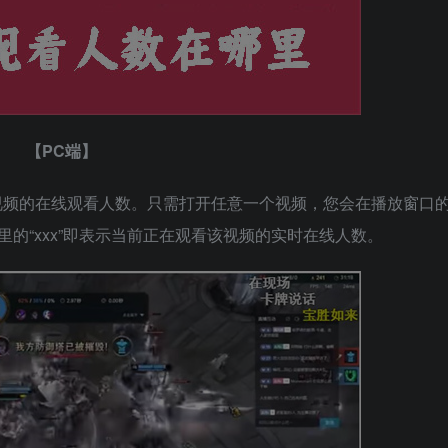
【PC端】
视频的在线观看人数。只需打开任意一个视频，您会在播放窗口
这里的“xxx”即表示当前正在观看该视频的实时在线人数。