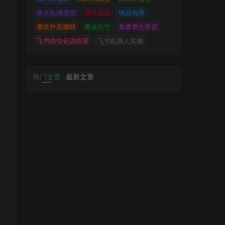
香水私域变现
香水副业
饰品电商
餐饮外卖赚钱
餐桌社交
食谱养生带货
飞书自动化训练营
飞书机器人实操
热门文章
最新文章