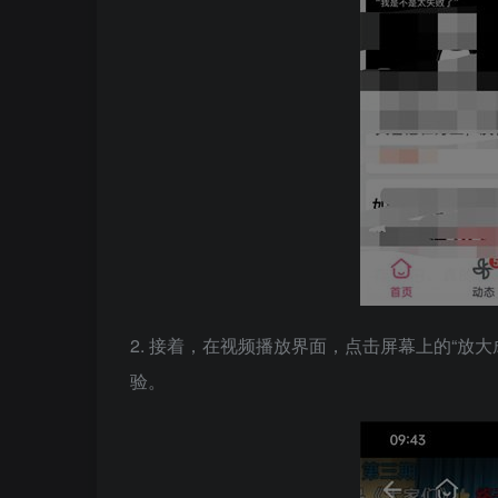
2. 接着，在视频播放界面，点击屏幕上的“放
验。