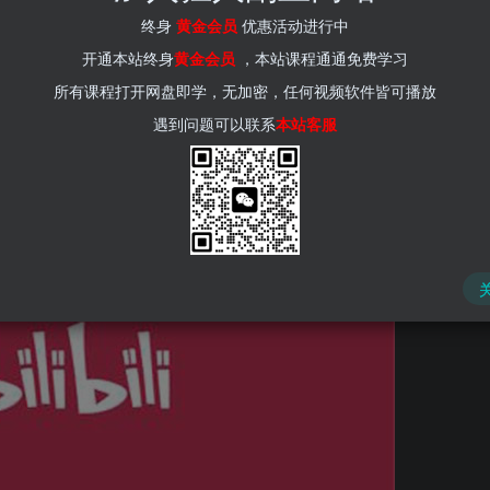
(kr-ai-tool.com)
终身
黄金会员
优惠活动进行中
开通本站终身
黄金会员
，本站课程通通免费学习
所有课程打开网盘即学，无加密，任何视频软件皆可播放
受视频和直播等多种内容。对于想要了解当前视频或直播间在线观
遇到问题可以联系
本站客服
法。请按照以下步骤操作，以获取您感兴趣的内容的实时观看人