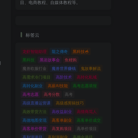
目、电商教程、自媒体教程等。
标签云
龙虾智能助理
龍之傳奇
黑科技🥣
黑科技
黑岩故事会
鱼鲤购
的
魔兽欧服打金
魔兽世界赚钱
鬼故事解说
高需求冷门项目
高阶技术
高转化私域
高转化副业
高薪AI技能
高考志愿填报
高考志愿
高考分数
高考
高级直播运营课
高级感剪辑技巧
高效带货方法
高收益副业
高情商骂人
高德地图变现
高客单副业
高客单价成交
高客单价带货
高复购项目
高单价项目
高利润项目
高利润副业
高佣金项目