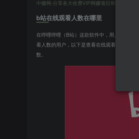
中赚网-分享各大收费VIP网赚项目和创业教程-狂人资源网 
b站在线观看人数在哪里
在哔哩哔哩（B站）这款软件中，用户可以享
看人数的用户，以下是查看在线观看人数的方
数。