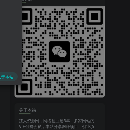
关于本站
关于本站
狂人资源网，网络创业超5年，多家网站的
VIP付费会员，本站分享网赚项目、创业项