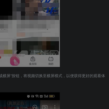
大成横屏”按钮，将视频切换至横屏模式，以便获得更好的观看体