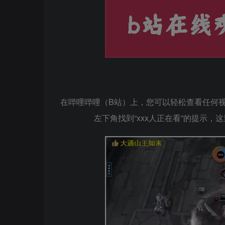
在哔哩哔哩（B站）上，您可以轻松查看任何
左下角找到“xxx人正在看”的提示，