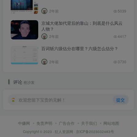
2年前
5039
京城大佬加代背后的靠山：到底是什么风云
人物？
2年前
4417
百词斩六级估分在哪里？六级怎么估分？
2年前
3730
评论
抢沙发
欢迎您留下宝贵的见解！
提交
中赚网
免责声明
广告合作
关于我们
网站地图
Copyright © 2023 ·
狂人资源网
·
京ICP备2023032483号