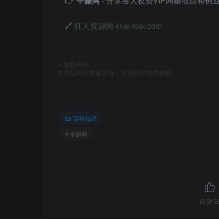
👉
中赚网
- 分享各大收费VIP网赚项目和创
🔗
狂人资源网 kr-ai-tool.com
©
版权声明
文章版权归作者所有，未经允许请勿转载。
百科知识
# 中赚网
点赞
5