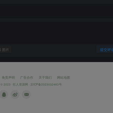
图片
提交评
免责声明
广告合作
关于我们
网站地图
 © 2023 ·
狂人资源网
·
京ICP备2023032483号