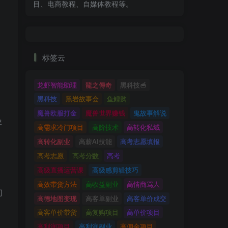
目、电商教程、自媒体教程等。
标签云
龙虾智能助理
龍之傳奇
黑科技🥣
黑科技
黑岩故事会
鱼鲤购
魔兽欧服打金
魔兽世界赚钱
鬼故事解说
屏
高需求冷门项目
高阶技术
高转化私域
高转化副业
高薪AI技能
高考志愿填报
高考志愿
高考分数
高考
高级直播运营课
高级感剪辑技巧
高效带货方法
高收益副业
高情商骂人
们
高德地图变现
高客单副业
高客单价成交
高客单价带货
高复购项目
高单价项目
高利润项目
高利润副业
高佣金项目