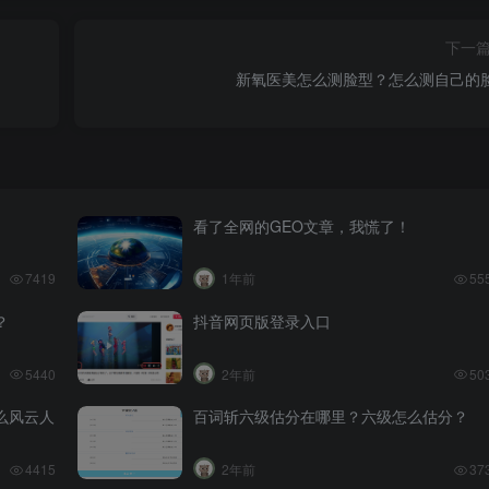
下一
新氧医美怎么测脸型？怎么测自己的
看了全网的GEO文章，我慌了！
7419
1年前
55
？
抖音网页版登录入口
5440
2年前
50
么风云人
百词斩六级估分在哪里？六级怎么估分？
4415
2年前
37