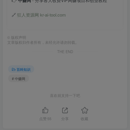
👉
中赚网
- 分享各大收费VIP网赚项目和创业教程
🔗
狂人资源网 kr-ai-tool.com
©
版权声明
文章版权归作者所有，未经允许请勿转载。
THE END
百科知识
# 中赚网
喜欢就支持一下吧
点赞
55
分享
收藏