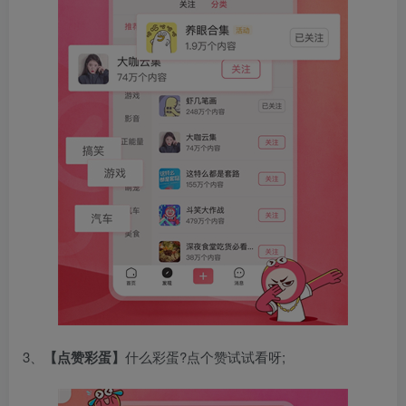
3、
【点赞彩蛋
】
什么彩蛋?点个赞试试看呀;