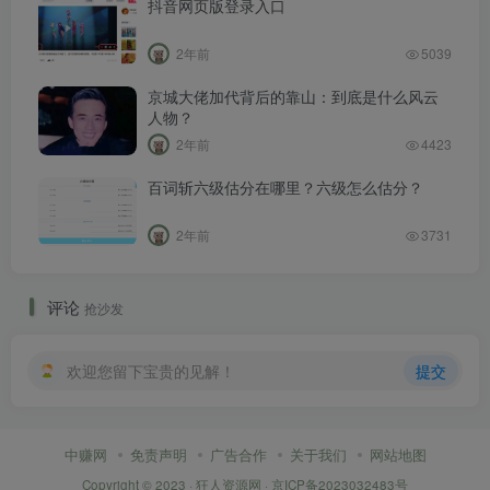
抖音网页版登录入口
2年前
5039
京城大佬加代背后的靠山：到底是什么风云
人物？
2年前
4423
百词斩六级估分在哪里？六级怎么估分？
2年前
3731
评论
抢沙发
欢迎您留下宝贵的见解！
提交
中赚网
免责声明
广告合作
关于我们
网站地图
Copyright © 2023 ·
狂人资源网
·
京ICP备2023032483号