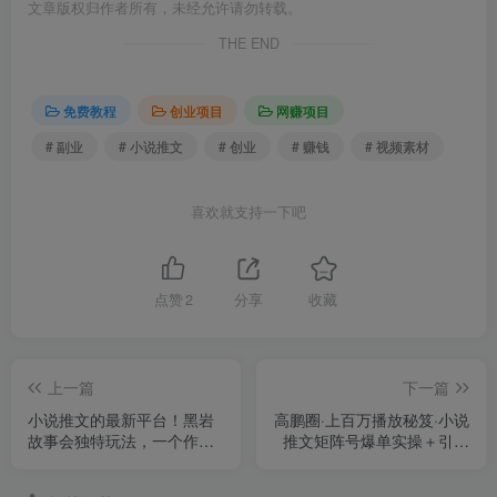
文章版权归作者所有，未经允许请勿转载。
THE END
免费教程
创业项目
网赚项目
# 副业
# 小说推文
# 创业
# 赚钱
# 视频素材
喜欢就支持一下吧
点赞
2
分享
收藏
上一篇
下一篇
小说推文的最新平台！黑岩
高鹏圈·上百万播放秘笈·小说
故事会独特玩法，一个作品
推文矩阵号爆单实操＋引流
轻松收入300元，简单小白
技巧＋爆款玩法，轻松百倍
好上手！
效益