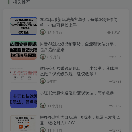
相关推荐
2025私域新玩法高客单价，每单3张操作简
单，小白可轻松上手
12个月前
1.2W+
抖音AI图文短视频带货，全流程玩法分享，
包含选品思路
8个月前
2931
微信公众号赚钱新风口——小绿书，具体怎
么做？保姆级教程，建议收藏！
2年前
2788
小红书无脑快速涨粉变现玩法，简单粗暴
11个月前
2782
拼多多虚拟类目玩法，0成本，机器人发货回
复，轻松月入1-3W
11个月前
2775