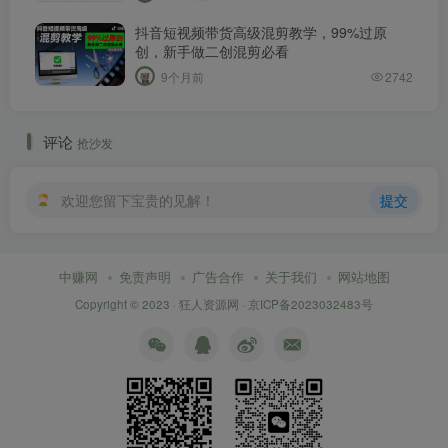
抖音短视频带货高级混剪教学，99%过原
创，新手做二创混剪必看
9个月前
2742
评论
抢沙发
欢迎您留下宝贵的见解！
提交
中赚网
免责声明
广告合作
关于我们
网站地图
Copyright © 2023 ·
狂人资源网
·
京ICP备2023032483号