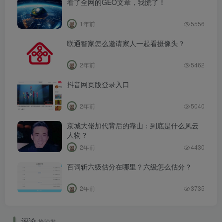
看了全网的GEO文章，我慌了！
1年前
5556
联通智家怎么邀请家人一起看摄像头？
2年前
5462
抖音网页版登录入口
2年前
5040
京城大佬加代背后的靠山：到底是什么风云
人物？
2年前
4430
百词斩六级估分在哪里？六级怎么估分？
2年前
3735
评论
抢沙发