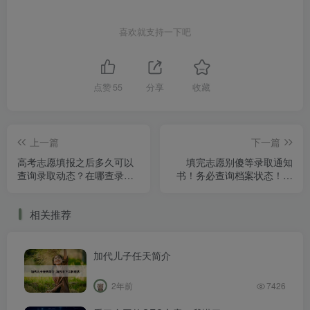
喜欢就支持一下吧
点赞
55
分享
收藏
上一篇
下一篇
高考志愿填报之后多久可以
填完志愿别傻等录取通知
查询录取动态？在哪查录取
书！务必查询档案状态！尤
结果？
其注意这4个字
相关推荐
加代儿子任天简介
2年前
7426