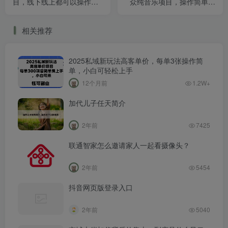
目，线下线上都可以操作，
众纯音乐项目，操作简单让
每单赚几百
你轻松月入2w＋
相关推荐
2025私域新玩法高客单价，每单3张操作简
单，小白可轻松上手
12个月前
1.2W+
加代儿子任天简介
2年前
7425
联通智家怎么邀请家人一起看摄像头？
2年前
5454
抖音网页版登录入口
2年前
5040