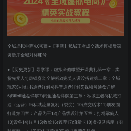
全域虚拟电商
4.0项目●【更新】私域王者成交话术模板后端
资源库全域对标账号
●【历史更新】导学课：虚拟全俯瞰暨开课典礼第一章：卖
货先卖人1)赚钱赛道全解析2)完美人设没搭建第二章：全域
玩家3)小红书通盘详解4)抖音通盘详解5)视频号通盘详解
6)Bilibili通盘详解7)闲鱼通盘详解第三章：私域王者8)私域打
造（运营）9)私域流量复利（裂变）10)成交话术11)朋友圈
打造第四章：产品为王12)产品线设计第五章：打粉掌筋人
13)设备14)账号15)收款16)管理17)流量卡18)虚拟灵感库（实
时更新.…）19)实体书登记20)虚拟电商作战包