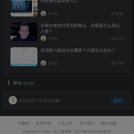
抖音网页版登录入口
2年前
5039
京城大佬加代背后的靠山：到底是什么风云
人物？
2年前
4415
百词斩六级估分在哪里？六级怎么估分？
2年前
3730
评论
抢沙发
欢迎您留下宝贵的见解！
提交
中赚网
免责声明
广告合作
关于我们
网站地图
Copyright © 2023 ·
狂人资源网
·
京ICP备2023032483号